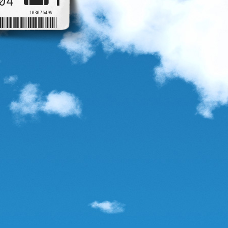
04
103076498