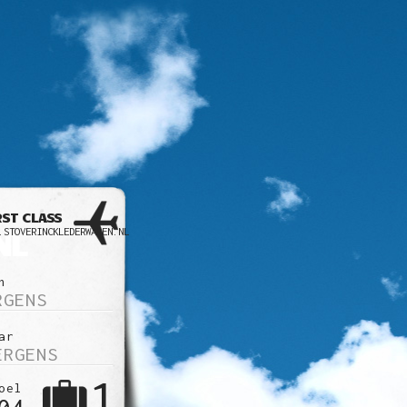
RST CLASS
NL
.STOVERINCKLEDERWAREN.NL
n
RGENS
ar
ERGENS
1
oel