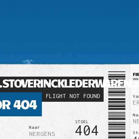
FI
STOVERINCKLEDERWAREN.
WWW
FLIGHT NOT FOUND
Va
R 404
E
Na
N
STOEL
404
Naar
NERGENS
St