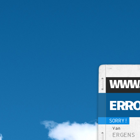
WWW.
ERRO
SORRY!
Van
ERGENS